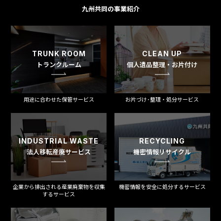
九州共同の事業紹介
TRUNK ROOM
CLEAN UP
トランクルーム
個人遺品整理・お片付け
用途に合わせた保管サービス
お片づけ･整理・処分サービス
INDUSTRIAL WASTE
RECYCLING
法人移転産廃サービス
機密情報リサイクル
企業から排出される産業廃棄物を収集
機密情報を安全に処分するサービス
するサービス